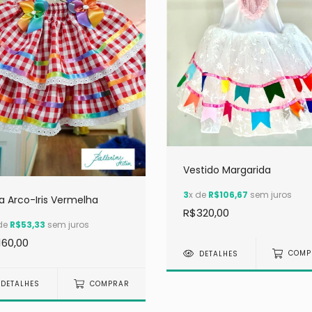
Vestido Margarida
3
x de
R$106,67
sem juros
a Arco-Iris Vermelha
R$320,00
de
R$53,33
sem juros
160,00
DETALHES
COMP
DETALHES
COMPRAR