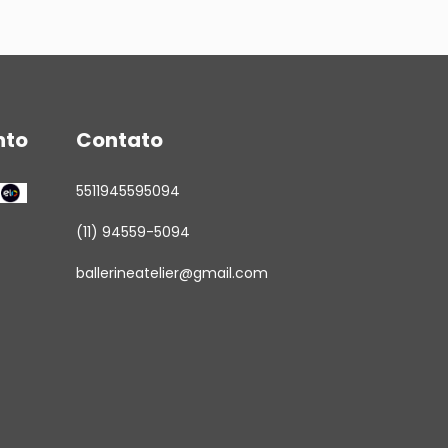
nto
Contato
5511945595094
(11) 94559-5094
ballerineatelier@gmail.com