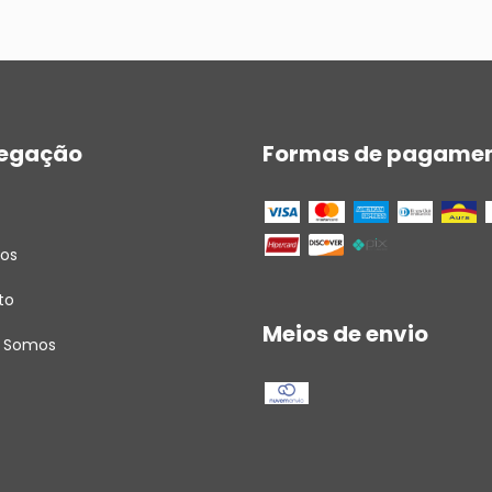
egação
Formas de pagame
tos
to
Meios de envio
 Somos