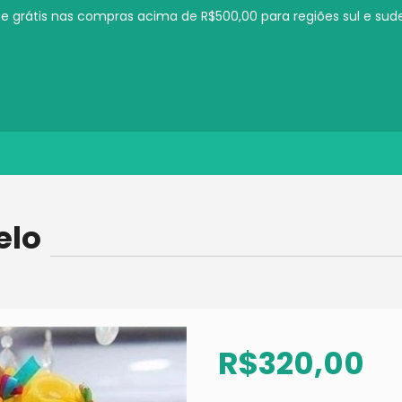
te grátis nas compras acima de R$500,00 para regiões sul e sud
elo
R$320,00