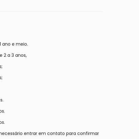
1 ano e meio.
e 2 a 3 anos,
s;
s;
os.
os.
os.
ecessário entrar em contato para confirmar