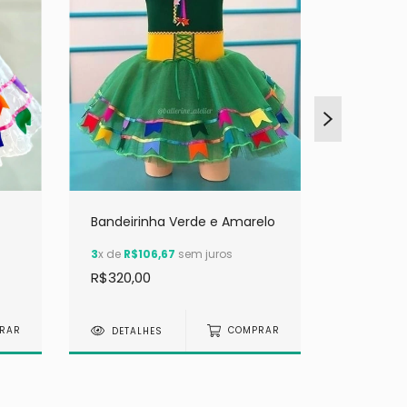
Bandeirinha Verde e Amarelo
3
x de
R$106,67
sem juros
Saia Arco
R$320,00
3
x de
R$5
R$160,00
RAR
DETALHES
COMPRAR
DETAL