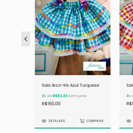
Saia Arco-Iris Azul Turquesa
Sai
s
3
x de
R$53,33
sem juros
3
x 
R$160,00
R$
COMPRAR
DETALHES
COMPRAR