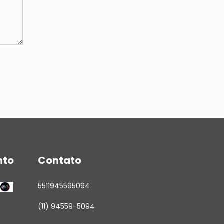
nto
Contato
5511945595094
(11) 94559-5094