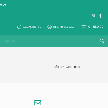
este
0
R$0,00
CADASTRE-SE
INICIAR SESSÃO
-
Início
-
Contato