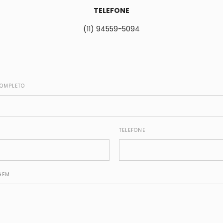
TELEFONE
(11) 94559-5094
OMPLETO
TELEFONE
GEM