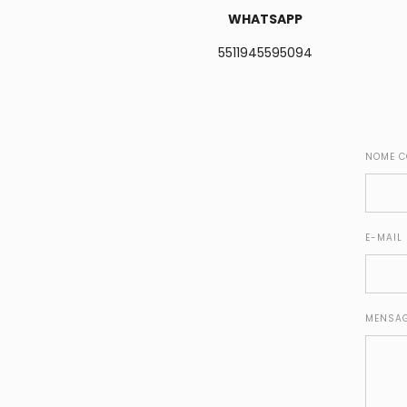
WHATSAPP
5511945595094
NOME C
E-MAIL
MENSA