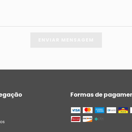
egação
Formas de pagame
tos